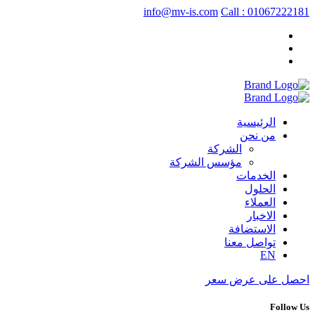
info@mv-is.com
Call : 01067222181
الرئيسية
من نحن
الشركة
مؤسس الشركة
الخدمات
الحلول
العملاء
الاخبار
الاستضافة
تواصل معنا
EN
احصل على عرض سعر
Follow Us