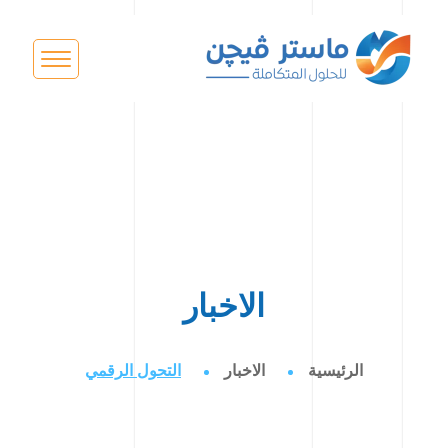
الاخبار
الرئيسية
الاخبار
التحول الرقمي